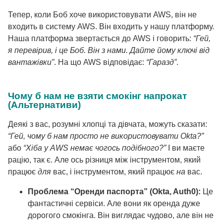
Тепер, коли Боб хоче використовувати AWS, він не
входить в систему AWS. Він входить у нашу платформу.
Наша платформа звертається до AWS і говорить:
“Гей,
я перевірив, і це Боб. Він з нами. Дайте йому ключі від
вантажівки”
. На що AWS відповідає:
“Гаразд”
.
Чому б нам не взяти смокінг напрокат
(Альтернативи)
Деякі з вас, розумні хлопці та дівчата, можуть сказати:
“Гей, чому б нам просто не використовувати Okta?”
або
“Хіба у AWS немає чогось подібного?”
І ви маєте
рацію, так є. Але ось різниця між інструментом, який
працює
для
вас, і інструментом, який працює
на
вас.
Проблема “Оренди паспорта” (Okta, Auth0):
Це
фантастичні сервіси. Але вони як оренда дуже
дорогого смокінга. Він виглядає чудово, але він не