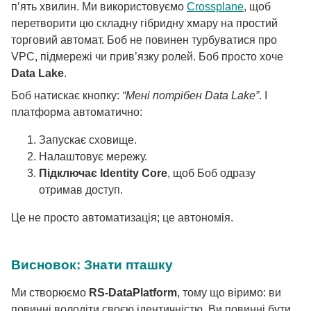
п’ять хвилин. Ми використовуємо
Crossplane
, щоб
перетворити цю складну гібридну хмару на простий
торговий автомат. Боб не повинен турбуватися про
VPC, підмережі чи прив’язку ролей. Боб просто хоче
Data Lake
.
Боб натискає кнопку:
“Мені потрібен Data Lake”
. І
платформа автоматично:
Запускає сховище.
Налаштовує мережу.
Підключає Identity Core
, щоб Боб одразу
отримав доступ.
Це не просто автоматизація; це автономія.
Висновок: Знати пташку
Ми створюємо
RS-DataPlatform
, тому що віримо: ви
повинні володіти своєю ідентичністю. Ви повинні бути