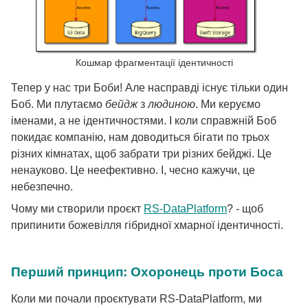
Кошмар фрагментації ідентичності
Тепер у нас три Боби! Але насправді існує тільки один
Боб. Ми плутаємо
бейдж
з
людиною
. Ми керуємо
іменами, а не ідентичностями. І коли справжній Боб
покидає компанію, нам доводиться бігати по трьох
різних кімнатах, щоб забрати три різних бейджі. Це
ненауково. Це неефективно. І, чесно кажучи, це
небезпечно.
Чому ми створили проєкт
RS-DataPlatform
? - щоб
припинити божевілля гібридної хмарної ідентичності.
Перший принцип: Охоронець проти Боса
Коли ми почали проєктувати RS-DataPlatform, ми