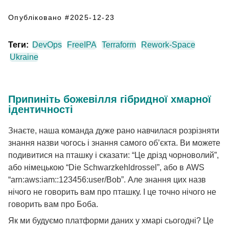
Опубліковано #2025-12-23
Теги:
DevOps
FreeIPA
Terraform
Rework-Space
Ukraine
Припиніть божевілля гібридної хмарної
ідентичності
Знаєте, наша команда дуже рано навчилася розрізняти
знання назви чогось і знання самого об’єкта. Ви можете
подивитися на пташку і сказати: “Це дрізд чорноволий”,
або німецькою “Die Schwarzkehldrossel”, або в AWS
“arn:aws:iam::123456:user/Bob”. Але знання цих назв
нічого не говорить вам про пташку. І це точно нічого не
говорить вам про Боба.
Як ми будуємо платформи даних у хмарі сьогодні? Це