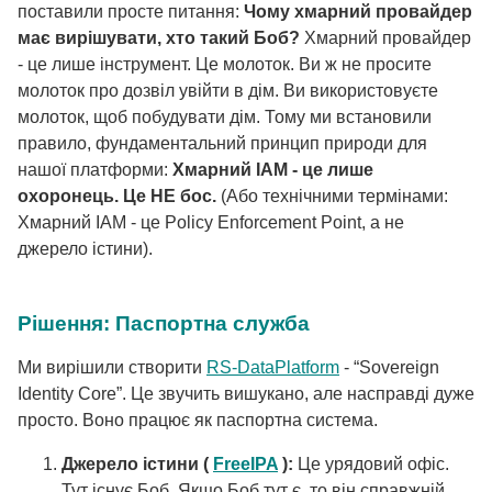
поставили просте питання:
Чому хмарний провайдер
має вирішувати, хто такий Боб?
Хмарний провайдер
- це лише інструмент. Це молоток. Ви ж не просите
молоток про дозвіл увійти в дім. Ви використовуєте
молоток, щоб побудувати дім. Тому ми встановили
правило, фундаментальний принцип природи для
нашої платформи:
Хмарний IAM - це лише
охоронець. Це НЕ бос.
(Або технічними термінами:
Хмарний IAM - це Policy Enforcement Point, а не
джерело істини).
Рішення: Паспортна служба
Ми вирішили створити
RS-DataPlatform
- “Sovereign
Identity Core”. Це звучить вишукано, але насправді дуже
просто. Воно працює як паспортна система.
Джерело істини (
FreeIPA
):
Це урядовий офіс.
Тут існує Боб. Якщо Боб тут є, то він справжній.