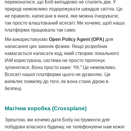
переконатися, що Боб випадково не спалить дім. У
природі неможливо подорожувати швидше світла. Це
не правило, написане в книзі, яке можна ігнорувати;
так просто влаштований всесвіт. Ми хочемо, щоб наша
платформа працювала так само.
Ми використовуємо
Open Policy Agent (OPA)
для
написання цих законів фізики. Якщо розробник
намагається написати код, який створює локального
IAM користувача, система не просто пропонує
зупинитися. Вона просто каже:
“Ні.”
Це неможливо.
Всесвіт нашої платформи цього не дозволяє. Це
виявляє помилку до того, як вона стане дірою в
безпеці.
Магічна коробка (Crossplane)
Зрештою, ми хочемо дати Бобу інструменти для
побудови власного будинку, не телефонуючи нам кожні